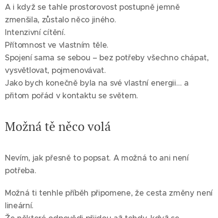
A i když se tahle prostorovost postupně jemně
zmenšila, zůstalo něco jiného.
Intenzivní cítění.
Přítomnost ve vlastním těle.
Spojení sama se sebou – bez potřeby všechno chápat,
vysvětlovat, pojmenovávat.
Jako bych konečně byla na své vlastní energii… a
přitom pořád v kontaktu se světem.
Možná tě něco volá
Nevím, jak přesně to popsat. A možná to ani není
potřeba.
Možná ti tenhle příběh připomene, že cesta změny není
lineární.
Že některé odpovědi přijdou až tehdy, když se