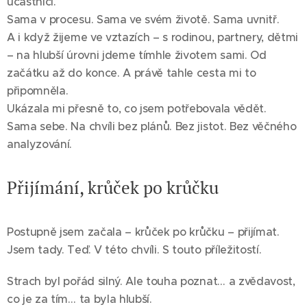
účastníci.
Sama v procesu. Sama ve svém životě. Sama uvnitř.
A i když žijeme ve vztazích – s rodinou, partnery, dětmi
– na hlubší úrovni jdeme tímhle životem sami. Od
začátku až do konce. A právě tahle cesta mi to
připomněla.
Ukázala mi přesně to, co jsem potřebovala vědět.
Sama sebe. Na chvíli bez plánů. Bez jistot. Bez věčného
analyzování.
Přijímání, krůček po krůčku
Postupně jsem začala – krůček po krůčku – přijímat.
Jsem tady. Teď. V této chvíli. S touto příležitostí.
Strach byl pořád silný. Ale touha poznat… a zvědavost,
co je za tím… ta byla hlubší.