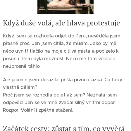
Když duše volá, ale hlava protestuje
Když jsem se rozhodla odjet do Peru, nevěděla jsem
přesně proč. Jen jsem cítila, že musím. Jako by mě
něco uvnitř tlačilo na moje citlivá místa a pobízelo k
posunu. Peru byla možnost. Něco mě tam volalo a
neúprosně táhlo.
Ale jakmile jsem dorazila, přišla první otázka: Co tady
vlastně dělám?
Proč jsem se rozhodla odjet až sem? Neznala jsem
odpověď. Jen se ve mně zvedal silný vnitřní odpor.
Rozpor. Volání i zpětné stažení.
Začátek cesty: zůstat s tím, co vyvěrá