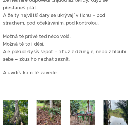
přestaneš ptát.
A že ty největší dary se ukrývají v tichu – pod
strachem, pod očekáváním, pod kontrolou.
Možná tě právě teď něco volá.
Možná tě to i děsí.
Ale pokud slyšíš šepot – ať už z džungle, nebo z hloubi
sebe – zkus ho nechat zaznít.
A uvidíš, kam tě zavede.