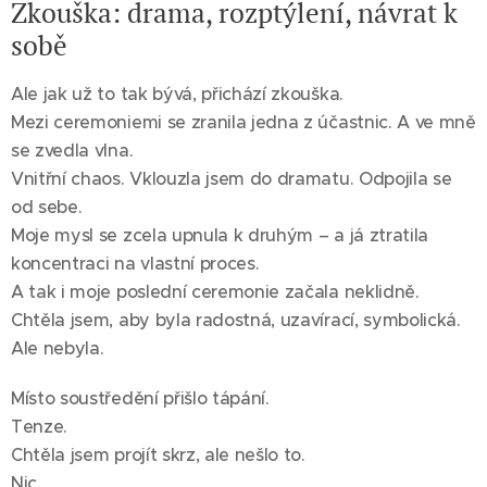
Zkouška: drama, rozptýlení, návrat k
sobě
Ale jak už to tak bývá, přichází zkouška.
Mezi ceremoniemi se zranila jedna z účastnic. A ve mně
se zvedla vlna.
Vnitřní chaos. Vklouzla jsem do dramatu. Odpojila se
od sebe.
Moje mysl se zcela upnula k druhým – a já ztratila
koncentraci na vlastní proces.
A tak i moje poslední ceremonie začala neklidně.
Chtěla jsem, aby byla radostná, uzavírací, symbolická.
Ale nebyla.
Místo soustředění přišlo tápání.
Tenze.
Chtěla jsem projít skrz, ale nešlo to.
Nic.