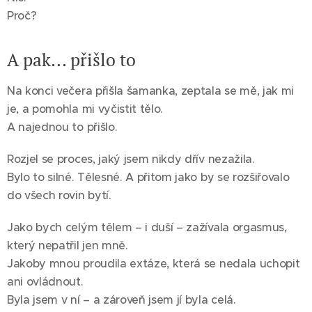
Proč?
A pak... přišlo to
Na konci večera přišla šamanka, zeptala se mě, jak mi
je, a pomohla mi vyčistit tělo.
A najednou to přišlo.
Rozjel se proces, jaký jsem nikdy dřív nezažila.
Bylo to silné. Tělesné. A přitom jako by se rozšiřovalo
do všech rovin bytí.
Jako bych celým tělem – i duší – zažívala orgasmus,
který nepatřil jen mně.
Jakoby mnou proudila extáze, která se nedala uchopit
ani ovládnout.
Byla jsem v ní – a zároveň jsem jí byla celá.