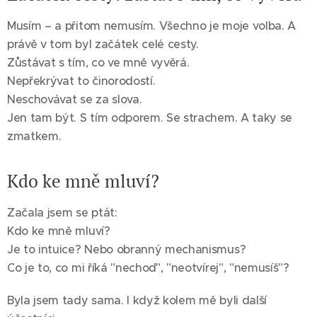
Musím – a přitom nemusím. Všechno je moje volba. A
právě v tom byl začátek celé cesty.
Zůstávat s tím, co ve mně vyvěrá.
Nepřekrývat to činorodostí.
Neschovávat se za slova.
Jen tam být. S tím odporem. Se strachem. A taky se
zmatkem.
Kdo ke mně mluví?
Začala jsem se ptát:
Kdo ke mně mluví?
Je to intuice? Nebo obranný mechanismus?
Co je to, co mi říká "nechoď", "neotvírej", "nemusíš"?
Byla jsem tady sama. I když kolem mě byli další