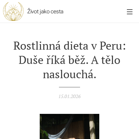
Život jako cesta
Rostlinná dieta v Peru:
Duše říká běž. A tělo
naslouchá.
15.01.2026