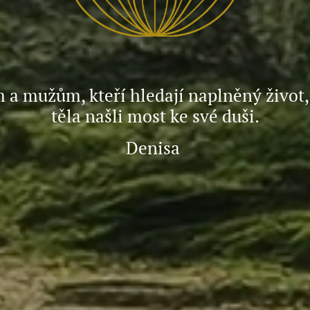
 a mužům, kteří hledají naplněný život,
těla našli most ke své duši.
Denisa