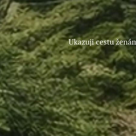
Ukazuji cestu ženám